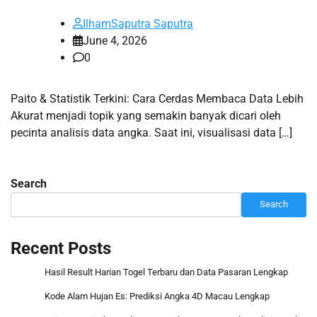
IlhamSaputra Saputra
June 4, 2026
0
Paito & Statistik Terkini: Cara Cerdas Membaca Data Lebih
Akurat menjadi topik yang semakin banyak dicari oleh
pecinta analisis data angka. Saat ini, visualisasi data […]
Search
Search
Recent Posts
Hasil Result Harian Togel Terbaru dan Data Pasaran Lengkap
Kode Alam Hujan Es: Prediksi Angka 4D Macau Lengkap