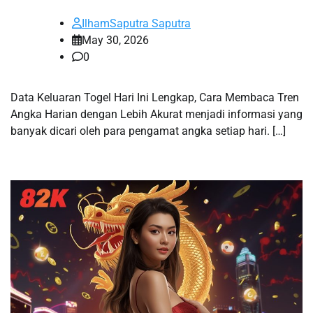
IlhamSaputra Saputra
May 30, 2026
0
Data Keluaran Togel Hari Ini Lengkap, Cara Membaca Tren
Angka Harian dengan Lebih Akurat menjadi informasi yang
banyak dicari oleh para pengamat angka setiap hari. […]