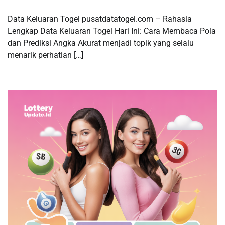
Data Keluaran Togel pusatdatatogel.com – Rahasia
Lengkap Data Keluaran Togel Hari Ini: Cara Membaca Pola
dan Prediksi Angka Akurat menjadi topik yang selalu
menarik perhatian […]