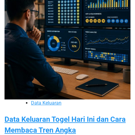
Data Keluaran
Data Keluaran Togel Hari Ini dan Cara
Membaca Tren Angka