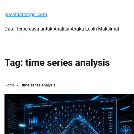
Skip
Wednesday, August 5, 2026
to
pusatdatatogel.com
content
Data Terpercaya untuk Analisa Angka Lebih Maksimal
Tag:
time series analysis
Home
time series analysis