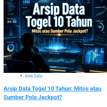
Arsip Data
Arsip Data Togel 10 Tahun: Mitos atau
Sumber Pola Jackpot?