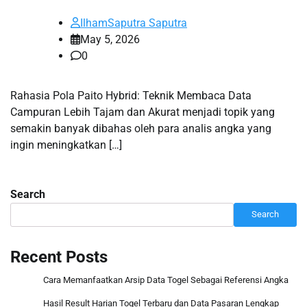
IlhamSaputra Saputra
May 5, 2026
0
Rahasia Pola Paito Hybrid: Teknik Membaca Data
Campuran Lebih Tajam dan Akurat menjadi topik yang
semakin banyak dibahas oleh para analis angka yang
ingin meningkatkan […]
Search
Search
Recent Posts
Cara Memanfaatkan Arsip Data Togel Sebagai Referensi Angka
Hasil Result Harian Togel Terbaru dan Data Pasaran Lengkap