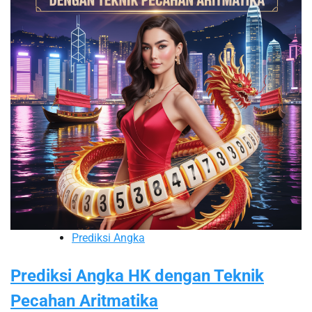
Prediksi Angka
Prediksi Angka HK dengan Teknik
Pecahan Aritmatika