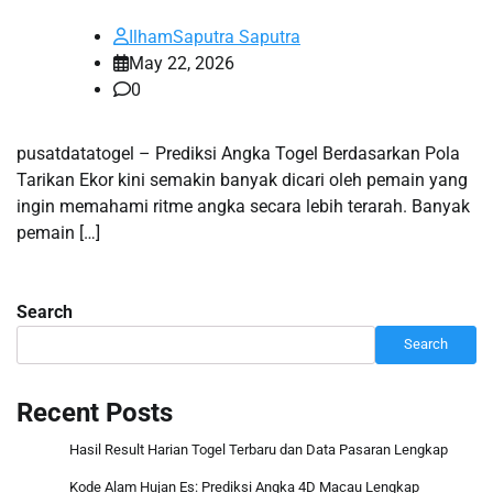
IlhamSaputra Saputra
May 22, 2026
0
pusatdatatogel – Prediksi Angka Togel Berdasarkan Pola
Tarikan Ekor kini semakin banyak dicari oleh pemain yang
ingin memahami ritme angka secara lebih terarah. Banyak
pemain […]
Search
Search
Recent Posts
Hasil Result Harian Togel Terbaru dan Data Pasaran Lengkap
Kode Alam Hujan Es: Prediksi Angka 4D Macau Lengkap