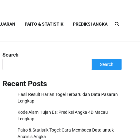
LUARAN
PAITO & STATISTIK
PREDIKSI ANGKA
Search
Search
Recent Posts
Hasil Result Harian Togel Terbaru dan Data Pasaran
Lengkap
Kode Alam Hujan Es: Prediksi Angka 4D Macau
Lengkap
Paito & Statistik Togel: Cara Membaca Data untuk
Analisis Angka