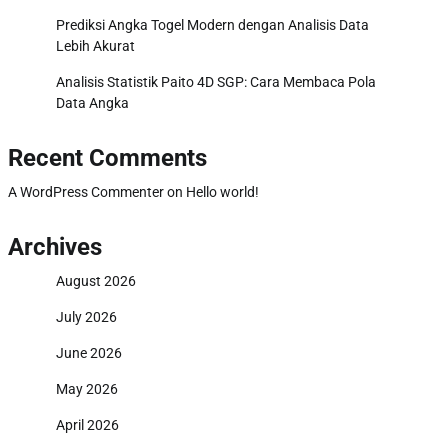
Prediksi Angka Togel Modern dengan Analisis Data
Lebih Akurat
Analisis Statistik Paito 4D SGP: Cara Membaca Pola
Data Angka
Recent Comments
A WordPress Commenter
on
Hello world!
Archives
August 2026
July 2026
June 2026
May 2026
April 2026