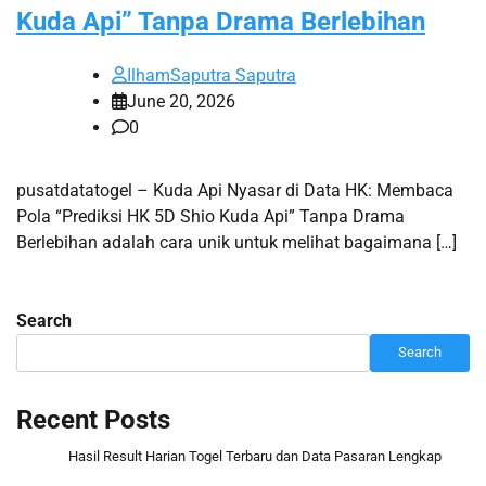
Kuda Api” Tanpa Drama Berlebihan
IlhamSaputra Saputra
June 20, 2026
0
pusatdatatogel – Kuda Api Nyasar di Data HK: Membaca
Pola “Prediksi HK 5D Shio Kuda Api” Tanpa Drama
Berlebihan adalah cara unik untuk melihat bagaimana […]
Search
Search
Recent Posts
Hasil Result Harian Togel Terbaru dan Data Pasaran Lengkap