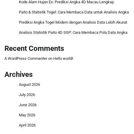
Kode Alam Hujan Es: Prediksi Angka 4D Macau Lengkap
Paito & Statistik Togel: Cara Membaca Data untuk Analisis Angka
Prediksi Angka Togel Modern dengan Analisis Data Lebih Akurat
Analisis Statistik Paito 4D SGP: Cara Membaca Pola Data Angka
Recent Comments
A WordPress Commenter
on
Hello world!
Archives
August 2026
July 2026
June 2026
May 2026
April 2026