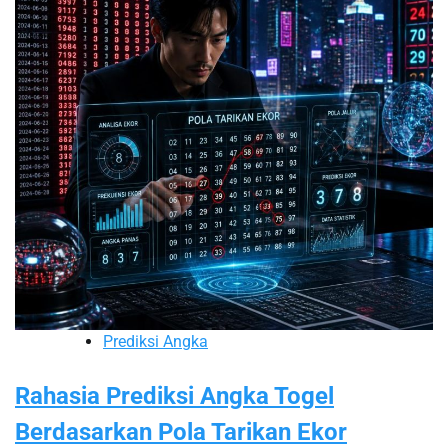
Prediksi Angka
Rahasia Prediksi Angka Togel
Berdasarkan Pola Tarikan Ekor