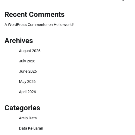
Recent Comments
A WordPress Commenter
on
Hello world!
Archives
August 2026
July 2026
June 2026
May 2026
April 2026
Categories
Arsip Data
Data Keluaran