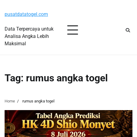
Skip
Saturday, August 8, 2026
to
pusatdatatogel.com
content
Data Terpercaya untuk
Analisa Angka Lebih
Maksimal
Tag:
rumus angka togel
Home
rumus angka togel