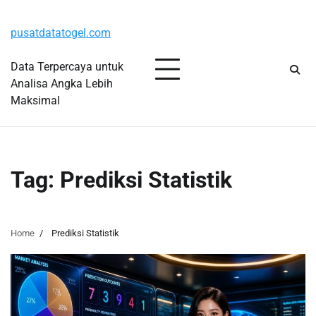
Skip
Thursday, August 6, 2026
to
pusatdatatogel.com
content
Data Terpercaya untuk
Analisa Angka Lebih
Maksimal
Tag:
Prediksi Statistik
Home
Prediksi Statistik