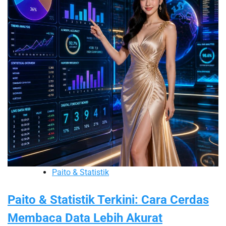
Paito & Statistik
Paito & Statistik Terkini: Cara Cerdas
Membaca Data Lebih Akurat