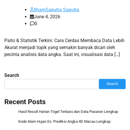
IlhamSaputra Saputra
June 4, 2026
0
Paito & Statistik Terkini: Cara Cerdas Membaca Data Lebih
Akurat menjadi topik yang semakin banyak dicari oleh
pecinta analisis data angka. Saat ini, visualisasi data […]
Search
Search
Recent Posts
Hasil Result Harian Togel Terbaru dan Data Pasaran Lengkap
Kode Alam Hujan Es: Prediksi Angka 4D Macau Lengkap