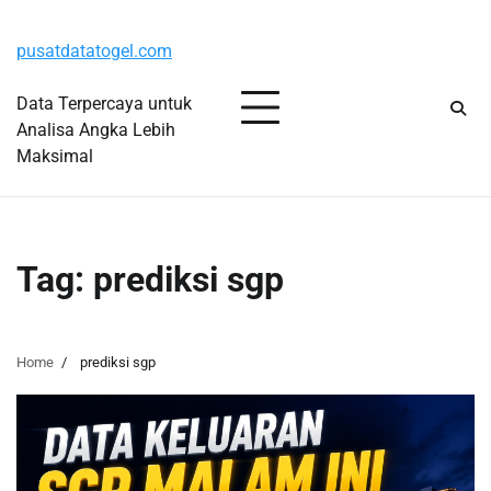
Skip
Friday, August 7, 2026
to
pusatdatatogel.com
content
Data Terpercaya untuk
Analisa Angka Lebih
Maksimal
Tag:
prediksi sgp
Home
prediksi sgp