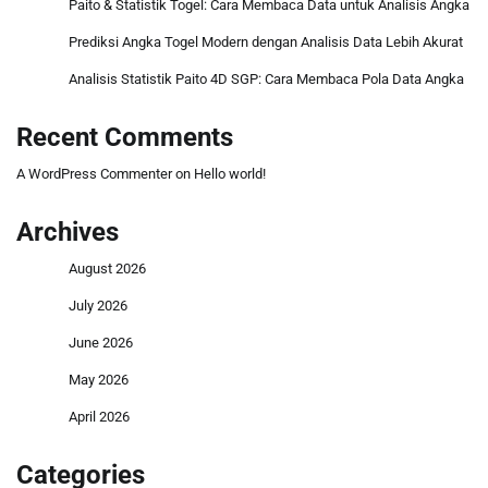
Paito & Statistik Togel: Cara Membaca Data untuk Analisis Angka
Prediksi Angka Togel Modern dengan Analisis Data Lebih Akurat
Analisis Statistik Paito 4D SGP: Cara Membaca Pola Data Angka
Recent Comments
A WordPress Commenter
on
Hello world!
Archives
August 2026
July 2026
June 2026
May 2026
April 2026
Categories