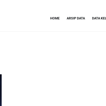
HOME
ARSIP DATA
DATA KE