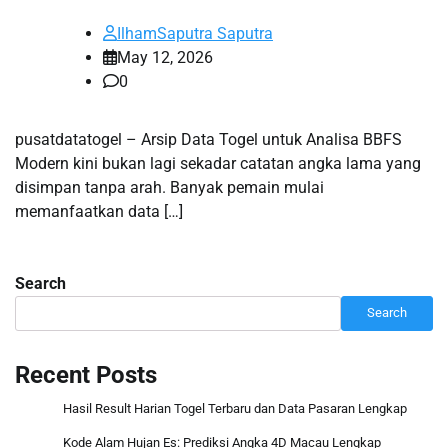
IlhamSaputra Saputra
May 12, 2026
0
pusatdatatogel – Arsip Data Togel untuk Analisa BBFS
Modern kini bukan lagi sekadar catatan angka lama yang
disimpan tanpa arah. Banyak pemain mulai
memanfaatkan data […]
Search
Search
Recent Posts
Hasil Result Harian Togel Terbaru dan Data Pasaran Lengkap
Kode Alam Hujan Es: Prediksi Angka 4D Macau Lengkap