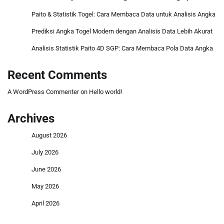
Paito & Statistik Togel: Cara Membaca Data untuk Analisis Angka
Prediksi Angka Togel Modern dengan Analisis Data Lebih Akurat
Analisis Statistik Paito 4D SGP: Cara Membaca Pola Data Angka
Recent Comments
A WordPress Commenter
on
Hello world!
Archives
August 2026
July 2026
June 2026
May 2026
April 2026