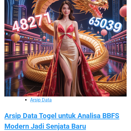
Arsip Data
Arsip Data Togel untuk Analisa BBFS
Modern Jadi Senjata Baru