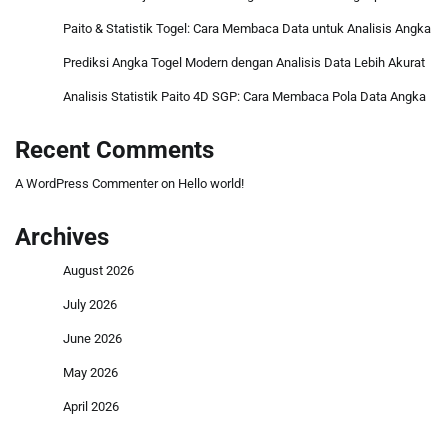
Paito & Statistik Togel: Cara Membaca Data untuk Analisis Angka
Prediksi Angka Togel Modern dengan Analisis Data Lebih Akurat
Analisis Statistik Paito 4D SGP: Cara Membaca Pola Data Angka
Recent Comments
A WordPress Commenter
on
Hello world!
Archives
August 2026
July 2026
June 2026
May 2026
April 2026