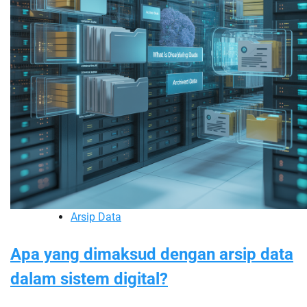
Arsip Data
Apa yang dimaksud dengan arsip data
dalam sistem digital?