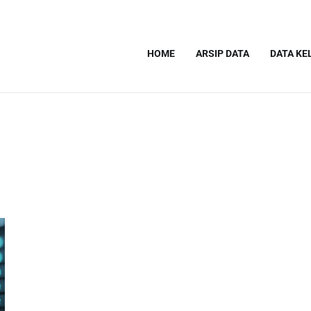
HOME
ARSIP DATA
DATA KE