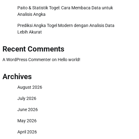
Paito & Statistik Togel: Cara Membaca Data untuk
Analisis Angka
Prediksi Angka Togel Modern dengan Analisis Data
Lebih Akurat
Recent Comments
A WordPress Commenter
on
Hello world!
Archives
August 2026
July 2026
June 2026
May 2026
April 2026