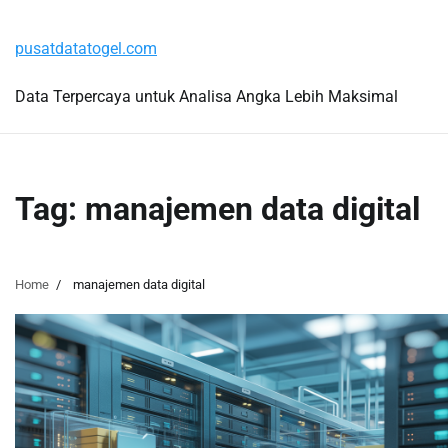
Skip
Thursday, August 6, 2026
to
pusatdatatogel.com
content
Data Terpercaya untuk Analisa Angka Lebih Maksimal
Tag:
manajemen data digital
Home
manajemen data digital