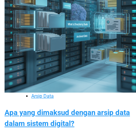
Arsip Data
Apa yang dimaksud dengan arsip data
dalam sistem digital?