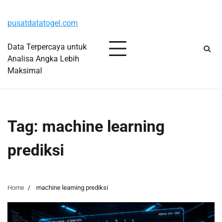
Skip
Friday, August 7, 2026
to
pusatdatatogel.com
content
Data Terpercaya untuk
Analisa Angka Lebih
Maksimal
Tag:
machine learning
prediksi
Home
machine learning prediksi