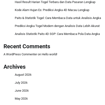
Hasil Result Harian Togel Terbaru dan Data Pasaran Lengkap
Kode Alam Hujan Es: Prediksi Angka 4D Macau Lengkap
Paito & Statistik Togel: Cara Membaca Data untuk Analisis Angka
Prediksi Angka Togel Modern dengan Analisis Data Lebih Akurat
Analisis Statistik Paito 4D SGP: Cara Membaca Pola Data Angka
Recent Comments
A WordPress Commenter
on
Hello world!
Archives
August 2026
July 2026
June 2026
May 2026