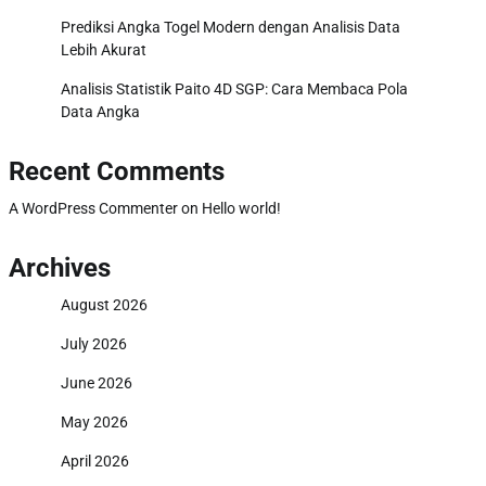
Prediksi Angka Togel Modern dengan Analisis Data
Lebih Akurat
Analisis Statistik Paito 4D SGP: Cara Membaca Pola
Data Angka
Recent Comments
A WordPress Commenter
on
Hello world!
Archives
August 2026
July 2026
June 2026
May 2026
April 2026