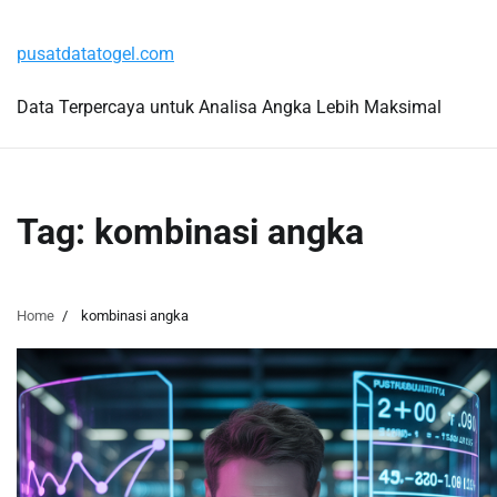
Skip
Thursday, August 6, 2026
to
pusatdatatogel.com
content
Data Terpercaya untuk Analisa Angka Lebih Maksimal
Tag:
kombinasi angka
Home
kombinasi angka