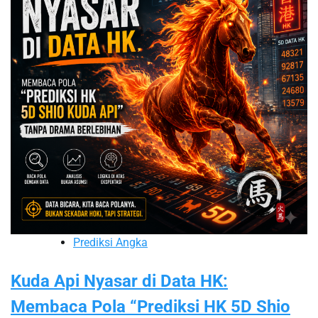
Prediksi Angka
Kuda Api Nyasar di Data HK:
Membaca Pola “Prediksi HK 5D Shio