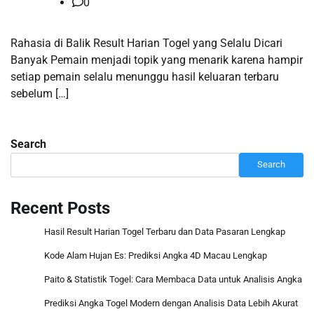
0
Rahasia di Balik Result Harian Togel yang Selalu Dicari
Banyak Pemain menjadi topik yang menarik karena hampir
setiap pemain selalu menunggu hasil keluaran terbaru
sebelum […]
Search
Search
Recent Posts
Hasil Result Harian Togel Terbaru dan Data Pasaran Lengkap
Kode Alam Hujan Es: Prediksi Angka 4D Macau Lengkap
Paito & Statistik Togel: Cara Membaca Data untuk Analisis Angka
Prediksi Angka Togel Modern dengan Analisis Data Lebih Akurat