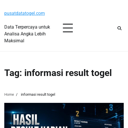
Skip
Thursday, August 6, 2026
to
pusatdatatogel.com
content
Data Terpercaya untuk
Analisa Angka Lebih
Maksimal
Tag:
informasi result togel
Home
informasi result togel