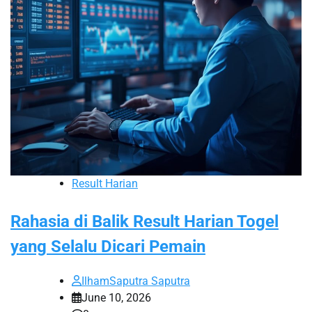
Result Harian
Rahasia di Balik Result Harian Togel
yang Selalu Dicari Pemain
IlhamSaputra Saputra
June 10, 2026