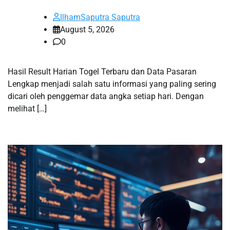
IlhamSaputra Saputra
August 5, 2026
0
Hasil Result Harian Togel Terbaru dan Data Pasaran
Lengkap menjadi salah satu informasi yang paling sering
dicari oleh penggemar data angka setiap hari. Dengan
melihat […]