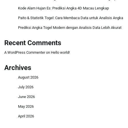
Kode Alam Hujan Es: Prediksi Angka 4D Macau Lengkap
Paito & Statistik Togel: Cara Membaca Data untuk Analisis Angka
Prediksi Angka Togel Modern dengan Analisis Data Lebih Akurat
Recent Comments
A WordPress Commenter
on
Hello world!
Archives
August 2026
July 2026
June 2026
May 2026
April 2026