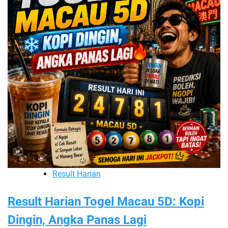
Result Harian
Result Harian Togel Macau 5D: Kopi
Dingin, Angka Panas Lagi