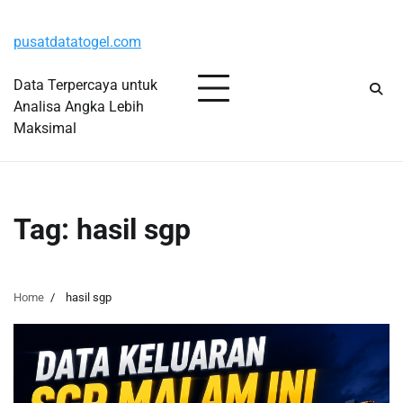
Skip
Friday, August 7, 2026
to
pusatdatatogel.com
content
Data Terpercaya untuk
Analisa Angka Lebih
Maksimal
Tag:
hasil sgp
Home
hasil sgp