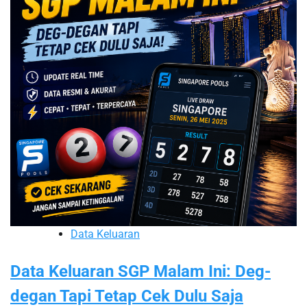
Data Keluaran
Data Keluaran SGP Malam Ini: Deg-
degan Tapi Tetap Cek Dulu Saja