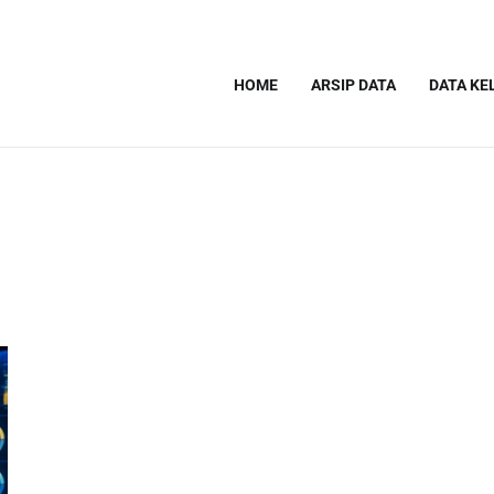
HOME
ARSIP DATA
DATA KE