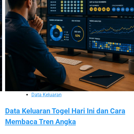
Data Keluaran
Data Keluaran Togel Hari Ini dan Cara
Membaca Tren Angka