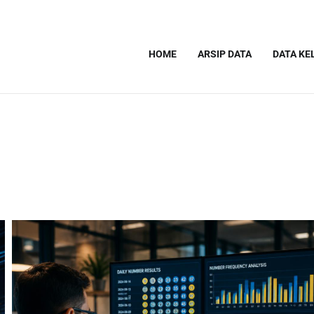
HOME
ARSIP DATA
DATA KE