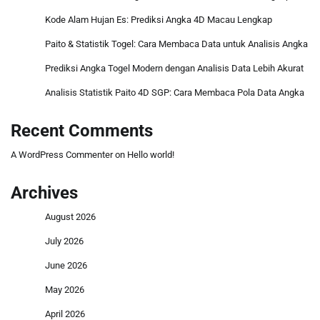
Kode Alam Hujan Es: Prediksi Angka 4D Macau Lengkap
Paito & Statistik Togel: Cara Membaca Data untuk Analisis Angka
Prediksi Angka Togel Modern dengan Analisis Data Lebih Akurat
Analisis Statistik Paito 4D SGP: Cara Membaca Pola Data Angka
Recent Comments
A WordPress Commenter
on
Hello world!
Archives
August 2026
July 2026
June 2026
May 2026
April 2026