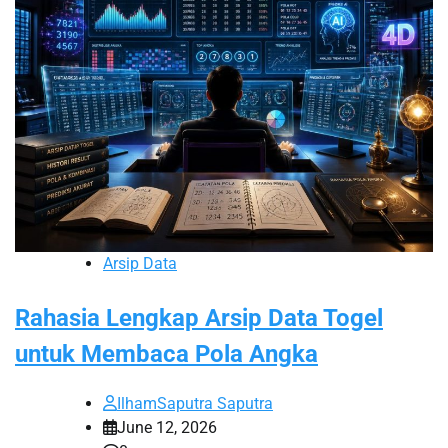
Arsip Data
Rahasia Lengkap Arsip Data Togel
untuk Membaca Pola Angka
IlhamSaputra Saputra
June 12, 2026