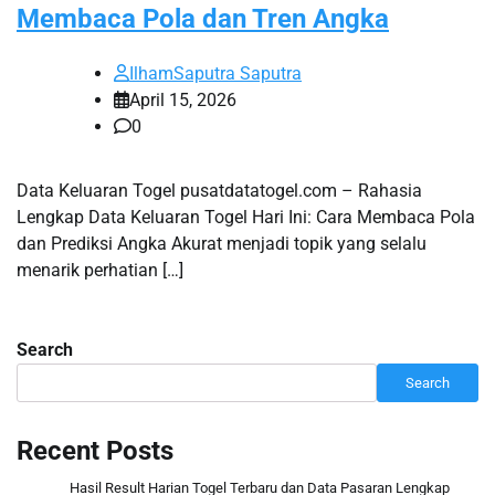
Membaca Pola dan Tren Angka
IlhamSaputra Saputra
April 15, 2026
0
Data Keluaran Togel pusatdatatogel.com – Rahasia
Lengkap Data Keluaran Togel Hari Ini: Cara Membaca Pola
dan Prediksi Angka Akurat menjadi topik yang selalu
menarik perhatian […]
Search
Search
Recent Posts
Hasil Result Harian Togel Terbaru dan Data Pasaran Lengkap