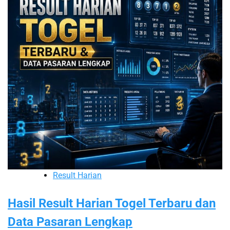
Result Harian
Hasil Result Harian Togel Terbaru dan
Data Pasaran Lengkap