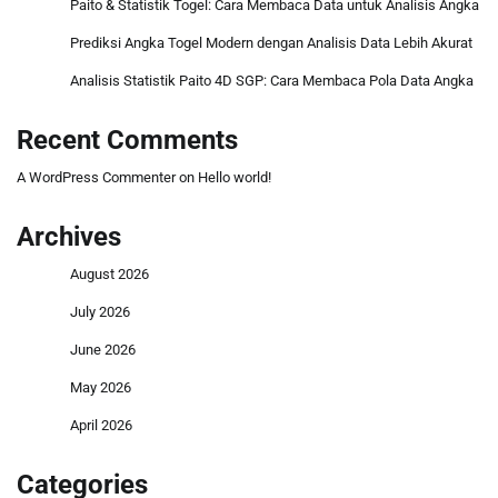
Paito & Statistik Togel: Cara Membaca Data untuk Analisis Angka
Prediksi Angka Togel Modern dengan Analisis Data Lebih Akurat
Analisis Statistik Paito 4D SGP: Cara Membaca Pola Data Angka
Recent Comments
A WordPress Commenter
on
Hello world!
Archives
August 2026
July 2026
June 2026
May 2026
April 2026
Categories