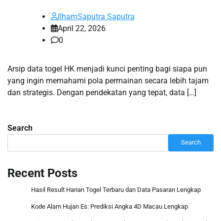
IlhamSaputra Saputra
April 22, 2026
0
Arsip data togel HK menjadi kunci penting bagi siapa pun
yang ingin memahami pola permainan secara lebih tajam
dan strategis. Dengan pendekatan yang tepat, data […]
Search
Search
Recent Posts
Hasil Result Harian Togel Terbaru dan Data Pasaran Lengkap
Kode Alam Hujan Es: Prediksi Angka 4D Macau Lengkap