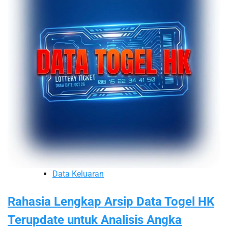
Data Keluaran
Rahasia Lengkap Arsip Data Togel HK
Terupdate untuk Analisis Angka