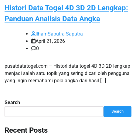
Histori Data Togel 4D 3D 2D Lengkap:
Panduan Analisis Data Angka
IlhamSaputra Saputra
April 21, 2026
0
pusatdatatogel.com – Histori data togel 4D 3D 2D lengkap
menjadi salah satu topik yang sering dicari oleh pengguna
yang ingin memahami pola angka dari hasil […]
Search
Search
Recent Posts