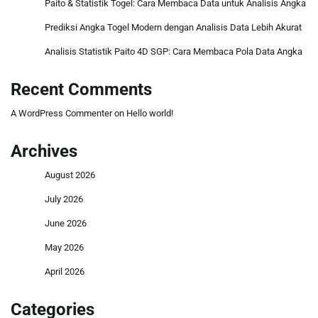
Paito & Statistik Togel: Cara Membaca Data untuk Analisis Angka
Prediksi Angka Togel Modern dengan Analisis Data Lebih Akurat
Analisis Statistik Paito 4D SGP: Cara Membaca Pola Data Angka
Recent Comments
A WordPress Commenter
on
Hello world!
Archives
August 2026
July 2026
June 2026
May 2026
April 2026
Categories