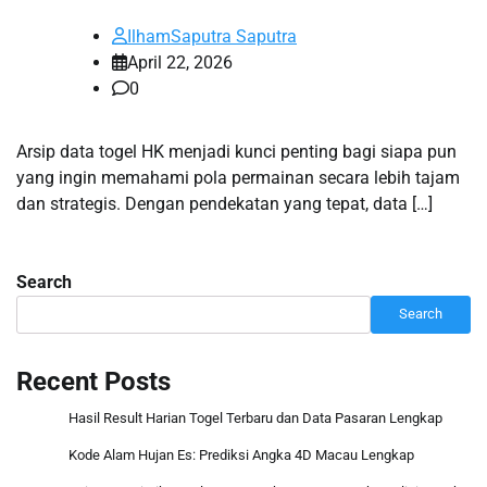
IlhamSaputra Saputra
April 22, 2026
0
Arsip data togel HK menjadi kunci penting bagi siapa pun
yang ingin memahami pola permainan secara lebih tajam
dan strategis. Dengan pendekatan yang tepat, data […]
Search
Search
Recent Posts
Hasil Result Harian Togel Terbaru dan Data Pasaran Lengkap
Kode Alam Hujan Es: Prediksi Angka 4D Macau Lengkap