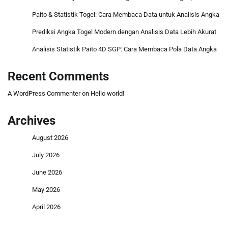
Paito & Statistik Togel: Cara Membaca Data untuk Analisis Angka
Prediksi Angka Togel Modern dengan Analisis Data Lebih Akurat
Analisis Statistik Paito 4D SGP: Cara Membaca Pola Data Angka
Recent Comments
A WordPress Commenter
on
Hello world!
Archives
August 2026
July 2026
June 2026
May 2026
April 2026