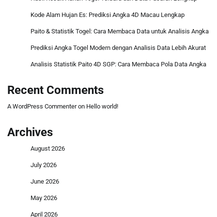
Kode Alam Hujan Es: Prediksi Angka 4D Macau Lengkap
Paito & Statistik Togel: Cara Membaca Data untuk Analisis Angka
Prediksi Angka Togel Modern dengan Analisis Data Lebih Akurat
Analisis Statistik Paito 4D SGP: Cara Membaca Pola Data Angka
Recent Comments
A WordPress Commenter
on
Hello world!
Archives
August 2026
July 2026
June 2026
May 2026
April 2026