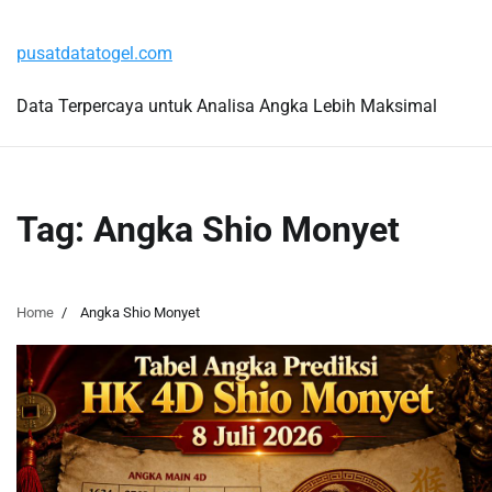
Skip
Friday, August 7, 2026
to
pusatdatatogel.com
content
Data Terpercaya untuk Analisa Angka Lebih Maksimal
Tag:
Angka Shio Monyet
Home
Angka Shio Monyet