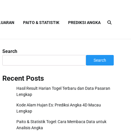
LUARAN
PAITO & STATISTIK
PREDIKSI ANGKA
Search
Search
Recent Posts
Hasil Result Harian Togel Terbaru dan Data Pasaran
Lengkap
Kode Alam Hujan Es: Prediksi Angka 4D Macau
Lengkap
Paito & Statistik Togel: Cara Membaca Data untuk
Analisis Angka