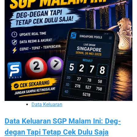
Data Keluaran
Data Keluaran SGP Malam Ini: Deg-
degan Tapi Tetap Cek Dulu Saja