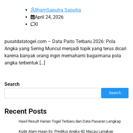
IlhamSaputra Saputra
April 24, 2026
0
pusatdatatogel.com – Data Paito Terbaru 2026: Pola
Angka yang Sering Muncul menjadi topik yang terus dicari
karena banyak orang ingin memahami bagaimana pola
angka terbentuk […]
Search
Search
Recent Posts
Hasil Result Harian Togel Terbaru dan Data Pasaran Lengkap
Kode Alam Hujan Es: Prediksi Angka 4D Macau Lengkap