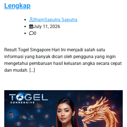
Lengkap
IlhamSaputra Saputra
July 11, 2026
0
Result Togel Singapore Hari Ini menjadi salah satu
informasi yang banyak dicari oleh pengguna yang ingin
mengetahui pembaruan hasil keluaran angka secara cepat
dan mudah. […]