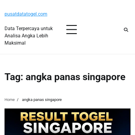
Skip
Thursday, August 6, 2026
to
pusatdatatogel.com
content
Data Terpercaya untuk
Analisa Angka Lebih
Maksimal
Tag:
angka panas singapore
Home
angka panas singapore