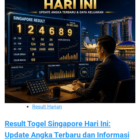
Result Harian
Result Togel Singapore Hari Ini:
Update Angka Terbaru dan Informasi