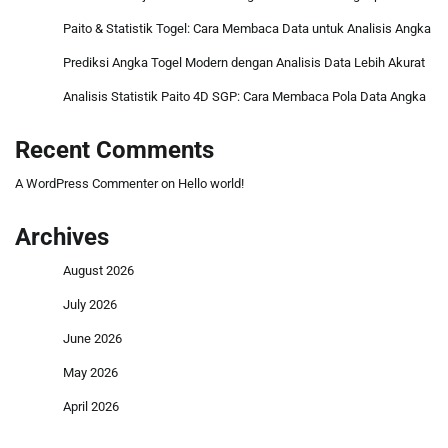
Paito & Statistik Togel: Cara Membaca Data untuk Analisis Angka
Prediksi Angka Togel Modern dengan Analisis Data Lebih Akurat
Analisis Statistik Paito 4D SGP: Cara Membaca Pola Data Angka
Recent Comments
A WordPress Commenter
on
Hello world!
Archives
August 2026
July 2026
June 2026
May 2026
April 2026