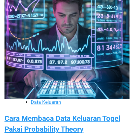
Data Keluaran
Cara Membaca Data Keluaran Togel
Pakai Probability Theory