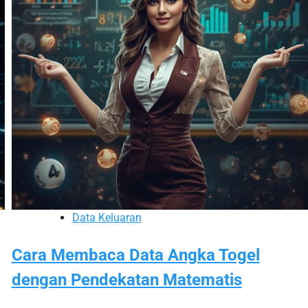
Data Keluaran
Cara Membaca Data Angka Togel
dengan Pendekatan Matematis