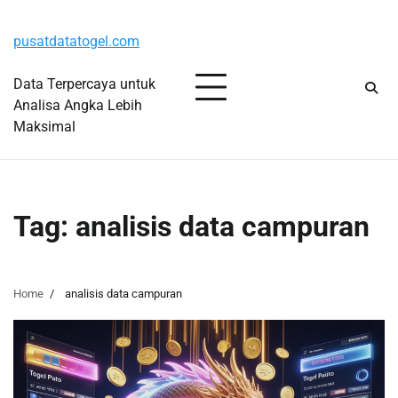
Skip
Saturday, August 8, 2026
to
pusatdatatogel.com
content
Data Terpercaya untuk
Analisa Angka Lebih
Maksimal
Tag:
analisis data campuran
Home
analisis data campuran