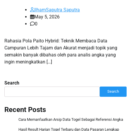
IlhamSaputra Saputra
May 5, 2026
0
Rahasia Pola Paito Hybrid: Teknik Membaca Data
Campuran Lebih Tajam dan Akurat menjadi topik yang
semakin banyak dibahas oleh para analis angka yang
ingin meningkatkan […]
Search
Search
Recent Posts
Cara Memanfaatkan Arsip Data Togel Sebagai Referensi Angka
Hasil Result Harian Togel Terbaru dan Data Pasaran Lengkap