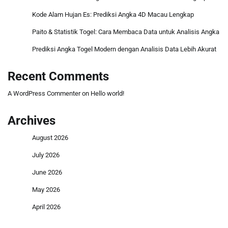
Kode Alam Hujan Es: Prediksi Angka 4D Macau Lengkap
Paito & Statistik Togel: Cara Membaca Data untuk Analisis Angka
Prediksi Angka Togel Modern dengan Analisis Data Lebih Akurat
Recent Comments
A WordPress Commenter
on
Hello world!
Archives
August 2026
July 2026
June 2026
May 2026
April 2026