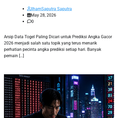
IlhamSaputra Saputra
May 28, 2026
0
Arsip Data Togel Paling Dicari untuk Prediksi Angka Gacor
2026 menjadi salah satu topik yang terus menarik
perhatian pecinta angka prediksi setiap hari. Banyak
pemain […]