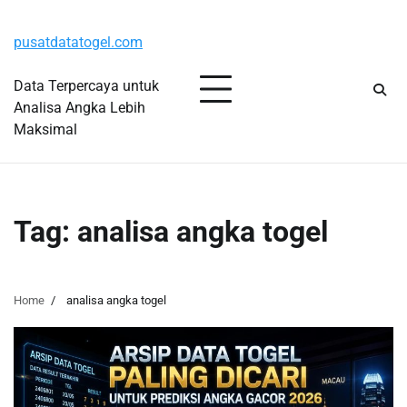
Skip
Friday, August 7, 2026
to
pusatdatatogel.com
content
Data Terpercaya untuk
Analisa Angka Lebih
Maksimal
Tag:
analisa angka togel
Home
analisa angka togel