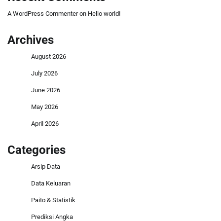
A WordPress Commenter
on
Hello world!
Archives
August 2026
July 2026
June 2026
May 2026
April 2026
Categories
Arsip Data
Data Keluaran
Paito & Statistik
Prediksi Angka