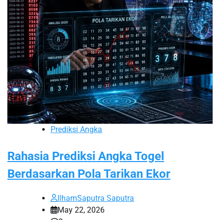
Prediksi Angka
Rahasia Prediksi Angka Togel
Berdasarkan Pola Tarikan Ekor
IlhamSaputra Saputra
May 22, 2026