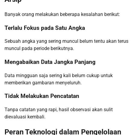
Banyak orang melakukan beberapa kesalahan berikut:
Terlalu Fokus pada Satu Angka
Sebuah angka yang sering muncul belum tentu akan terus
muncul pada periode berikutnya.
Mengabaikan Data Jangka Panjang
Data mingguan saja sering kali belum cukup untuk
memberikan gambaran menyeluruh.
Tidak Melakukan Pencatatan
Tanpa catatan yang rapi, hasil observasi akan sulit
dievaluasi kembali.
Peran Teknologi dalam Pengelolaan