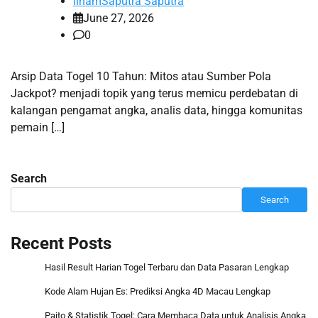
IlhamSaputra Saputra
June 27, 2026
0
Arsip Data Togel 10 Tahun: Mitos atau Sumber Pola
Jackpot? menjadi topik yang terus memicu perdebatan di
kalangan pengamat angka, analis data, hingga komunitas
pemain […]
Search
Search
Recent Posts
Hasil Result Harian Togel Terbaru dan Data Pasaran Lengkap
Kode Alam Hujan Es: Prediksi Angka 4D Macau Lengkap
Paito & Statistik Togel: Cara Membaca Data untuk Analisis Angka