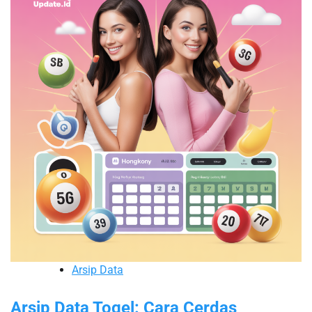
Arsip Data
Arsip Data Togel: Cara Cerdas