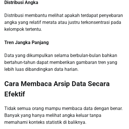
Distribusi Angka
Distribusi membantu melihat apakah terdapat penyebaran
angka yang relatif merata atau justru terkonsentrasi pada
kelompok tertentu.
Tren Jangka Panjang
Data yang dikumpulkan selama berbulan-bulan bahkan
bertahun-tahun dapat memberikan gambaran tren yang
lebih luas dibandingkan data harian.
Cara Membaca Arsip Data Secara
Efektif
Tidak semua orang mampu membaca data dengan benar.
Banyak yang hanya melihat angka keluar tanpa
memahami konteks statistik di baliknya.