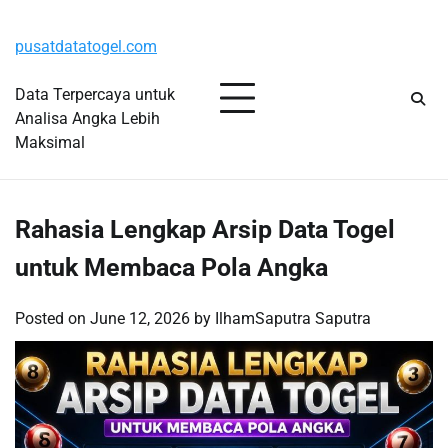
Skip
Thursday, August 6, 2026
to
pusatdatatogel.com
content
Data Terpercaya untuk
Analisa Angka Lebih
Maksimal
Rahasia Lengkap Arsip Data Togel
untuk Membaca Pola Angka
Posted on
June 12, 2026
by
IlhamSaputra Saputra