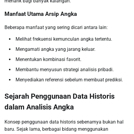
menarik bagi banyak kalangan.
Manfaat Utama Arsip Angka
Beberapa manfaat yang sering dicari antara lain:
Melihat frekuensi kemunculan angka tertentu.
Mengamati angka yang jarang keluar.
Menentukan kombinasi favorit.
Membantu menyusun strategi analisis pribadi.
Menyediakan referensi sebelum membuat prediksi.
Sejarah Penggunaan Data Historis
dalam Analisis Angka
Konsep penggunaan data historis sebenarnya bukan hal
baru. Sejak lama, berbagai bidang menggunakan