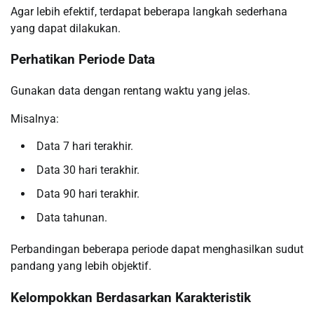
Agar lebih efektif, terdapat beberapa langkah sederhana
yang dapat dilakukan.
Perhatikan Periode Data
Gunakan data dengan rentang waktu yang jelas.
Misalnya:
Data 7 hari terakhir.
Data 30 hari terakhir.
Data 90 hari terakhir.
Data tahunan.
Perbandingan beberapa periode dapat menghasilkan sudut
pandang yang lebih objektif.
Kelompokkan Berdasarkan Karakteristik