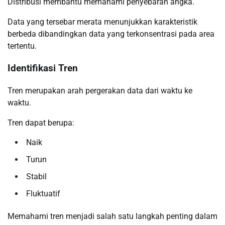
Distribusi membantu memahami penyebaran angka.
Data yang tersebar merata menunjukkan karakteristik
berbeda dibandingkan data yang terkonsentrasi pada area
tertentu.
Identifikasi Tren
Tren merupakan arah pergerakan data dari waktu ke
waktu.
Tren dapat berupa:
Naik
Turun
Stabil
Fluktuatif
Memahami tren menjadi salah satu langkah penting dalam