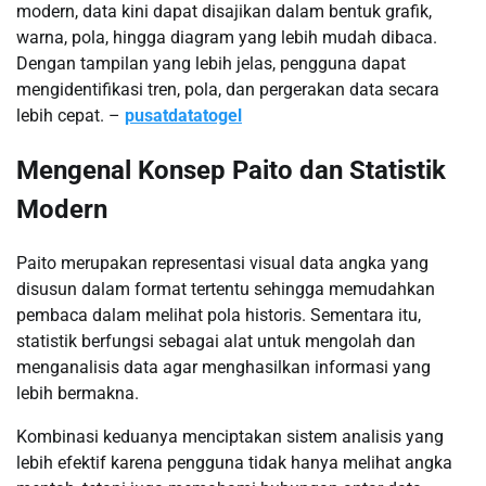
modern, data kini dapat disajikan dalam bentuk grafik,
warna, pola, hingga diagram yang lebih mudah dibaca.
Dengan tampilan yang lebih jelas, pengguna dapat
mengidentifikasi tren, pola, dan pergerakan data secara
lebih cepat. –
pusatdatatogel
Mengenal Konsep Paito dan Statistik
Modern
Paito merupakan representasi visual data angka yang
disusun dalam format tertentu sehingga memudahkan
pembaca dalam melihat pola historis. Sementara itu,
statistik berfungsi sebagai alat untuk mengolah dan
menganalisis data agar menghasilkan informasi yang
lebih bermakna.
Kombinasi keduanya menciptakan sistem analisis yang
lebih efektif karena pengguna tidak hanya melihat angka