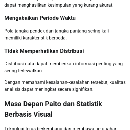
dapat menghasilkan kesimpulan yang kurang akurat.
Mengabaikan Periode Waktu
Pola jangka pendek dan jangka panjang sering kali
memiliki karakteristik berbeda.
Tidak Memperhatikan Distribusi
Distribusi data dapat memberikan informasi penting yang
sering terlewatkan.
Dengan memahami kesalahan-kesalahan tersebut, kualitas
analisis dapat meningkat secara signifikan.
Masa Depan Paito dan Statistik
Berbasis Visual
Teknologi terus berkembang dan membawa perubahan