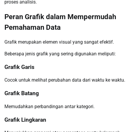
proses analisis.
Peran Grafik dalam Mempermudah
Pemahaman Data
Grafik merupakan elemen visual yang sangat efektif.
Beberapa jenis grafik yang sering digunakan meliputi:
Grafik Garis
Cocok untuk melihat perubahan data dari waktu ke waktu.
Grafik Batang
Memudahkan perbandingan antar kategori.
Grafik Lingkaran