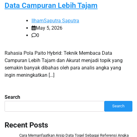
Data Campuran Lebih Tajam
IlhamSaputra Saputra
May 5, 2026
0
Rahasia Pola Paito Hybrid: Teknik Membaca Data
Campuran Lebih Tajam dan Akurat menjadi topik yang
semakin banyak dibahas oleh para analis angka yang
ingin meningkatkan […]
Search
Search
Recent Posts
Cara Memanfaatkan Arsip Data Togel Sebagai Referensi Angka