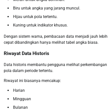
Biru untuk angka yang jarang muncul.
Hijau untuk pola tertentu.
Kuning untuk indikator khusus.
Dengan sistem warna, pembacaan data menjadi jauh lebih
cepat dibandingkan hanya melihat tabel angka biasa.
Riwayat Data Historis
Data historis membantu pengguna melihat perkembangan
pola dalam periode tertentu.
Riwayat ini biasanya mencakup:
Harian
Mingguan
Bulanan