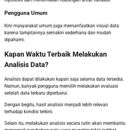
Pengguna Umum
Kini masyarakat umum juga memanfaatkan visual data
karena tampilannya semakin sederhana dan mudah
dipahami.
Kapan Waktu Terbaik Melakukan
Analisis Data?
Analisis dapat dilakukan kapan saja selama data tersedia.
Namun, banyak pengguna memilih melakukan evaluasi
setelah data terbaru diperbarui.
Dengan begitu, hasil analisis menjadi lebih relevan
terhadap kondisi terkini.
Selain itu, melakukan analisis secara rutin akan membantu