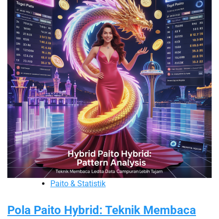
Paito & Statistik
Pola Paito Hybrid: Teknik Membaca