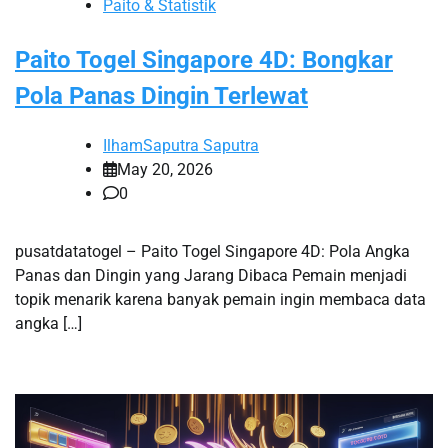
Paito & Statistik
Paito Togel Singapore 4D: Bongkar
Pola Panas Dingin Terlewat
IlhamSaputra Saputra
May 20, 2026
0
pusatdatatogel – Paito Togel Singapore 4D: Pola Angka
Panas dan Dingin yang Jarang Dibaca Pemain menjadi
topik menarik karena banyak pemain ingin membaca data
angka […]