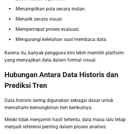
Menampilkan pola secara instan.
Menarik secara visual.
Mempercepat proses evaluasi.
Mengurangi kelelahan saat membaca data.
Karena itu, banyak pengguna kini lebih memilih platform
yang menyajikan data dalam format visual.
Hubungan Antara Data Historis dan
Prediksi Tren
Data historis sering digunakan sebagai dasar untuk
memahami kemungkinan tren berikutnya.
Meski tidak menjamin hasil tertentu, data masa lalu tetap
menjadi referensi penting dalam proses analisis.