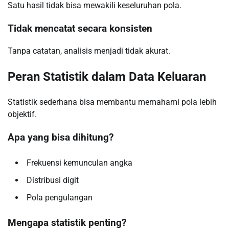
Satu hasil tidak bisa mewakili keseluruhan pola.
Tidak mencatat secara konsisten
Tanpa catatan, analisis menjadi tidak akurat.
Peran Statistik dalam Data Keluaran
Statistik sederhana bisa membantu memahami pola lebih
objektif.
Apa yang bisa dihitung?
Frekuensi kemunculan angka
Distribusi digit
Pola pengulangan
Mengapa statistik penting?