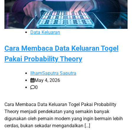
Data Keluaran
Cara Membaca Data Keluaran Togel
Pakai Probability Theory
IlhamSaputra Saputra
May 4, 2026
0
Cara Membaca Data Keluaran Togel Pakai Probability
Theory menjadi pendekatan yang semakin banyak
digunakan oleh pemain modern yang ingin bermain lebih
cerdas, bukan sekadar mengandalkan […]