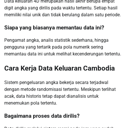
Data keluaran 4D merupakan hasil akhir berupa empat
digit angka yang dirilis pada waktu tertentu. Setiap hasil
memiliki nilai unik dan tidak berulang dalam satu periode.
Siapa yang biasanya memantau data ini?
Pengamat angka, analis statistik sederhana, hingga
pengguna yang tertarik pada pola numerik sering
memantau data ini untuk melihat kecenderungan tertentu.
Cara Kerja Data Keluaran Cambodia
Sistem pengeluaran angka bekerja secara terjadwal
dengan metode randomisasi tertentu. Meskipun terlihat
acak, data historis tetap dapat dianalisis untuk
menemukan pola tertentu.
Bagaimana proses data dirilis?