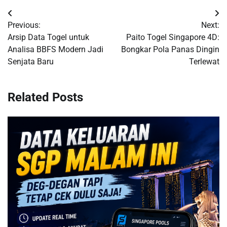
Post
Previous:
Next:
navigation
Arsip Data Togel untuk
Paito Togel Singapore 4D:
Analisa BBFS Modern Jadi
Bongkar Pola Panas Dingin
Senjata Baru
Terlewat
Related Posts