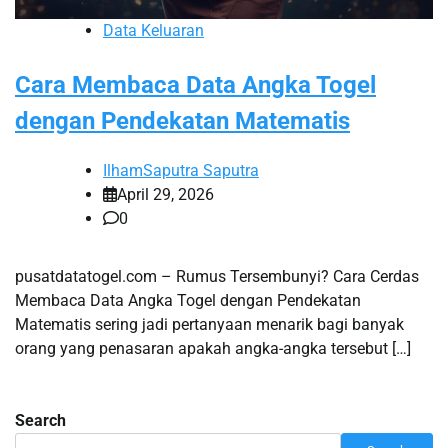
Data Keluaran
Cara Membaca Data Angka Togel
dengan Pendekatan Matematis
IlhamSaputra Saputra
April 29, 2026
0
pusatdatatogel.com – Rumus Tersembunyi? Cara Cerdas
Membaca Data Angka Togel dengan Pendekatan
Matematis sering jadi pertanyaan menarik bagi banyak
orang yang penasaran apakah angka-angka tersebut […]
Search