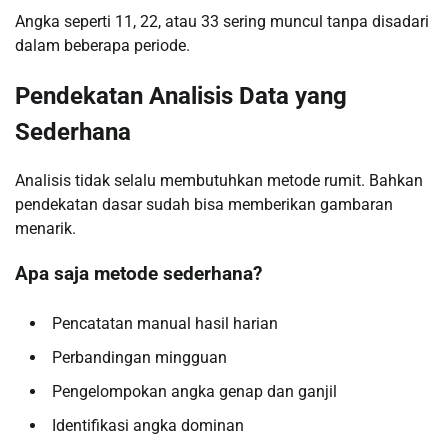
Angka seperti 11, 22, atau 33 sering muncul tanpa disadari
dalam beberapa periode.
Pendekatan Analisis Data yang
Sederhana
Analisis tidak selalu membutuhkan metode rumit. Bahkan
pendekatan dasar sudah bisa memberikan gambaran
menarik.
Apa saja metode sederhana?
Pencatatan manual hasil harian
Perbandingan mingguan
Pengelompokan angka genap dan ganjil
Identifikasi angka dominan