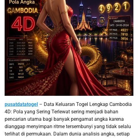
pusatdatatogel
– Data Keluaran Togel Lengkap Cambodia
4D: Pola yang Sering Terlewat sering menjadi bahan
pencarian utama bagi banyak pengamat angka karena
dianggap menyimpan ritme tersembunyi yang tidak selalu
terlihat di permukaan. Dalam dunia analisis angka, setiap