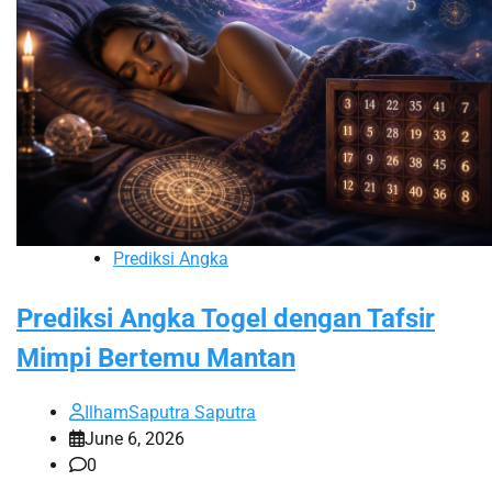
Prediksi Angka
Prediksi Angka Togel dengan Tafsir
Mimpi Bertemu Mantan
IlhamSaputra Saputra
June 6, 2026
0