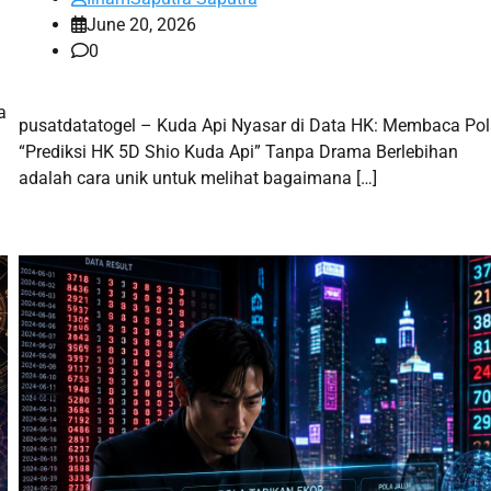
June 20, 2026
0
a
pusatdatatogel – Kuda Api Nyasar di Data HK: Membaca Pol
“Prediksi HK 5D Shio Kuda Api” Tanpa Drama Berlebihan
adalah cara unik untuk melihat bagaimana […]