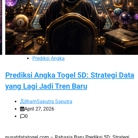
Prediksi Angka
Prediksi Angka Togel 5D: Strategi Data
yang Lagi Jadi Tren Baru
IlhamSaputra Saputra
April 27, 2026
0
pusatdatatogel.com – Rahasia Baru Prediksi 5D: Strategi