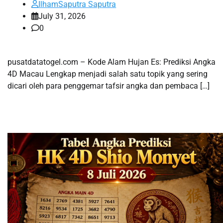
IlhamSaputra Saputra
July 31, 2026
0
pusatdatatogel.com – Kode Alam Hujan Es: Prediksi Angka
4D Macau Lengkap menjadi salah satu topik yang sering
dicari oleh para penggemar tafsir angka dan pembaca […]