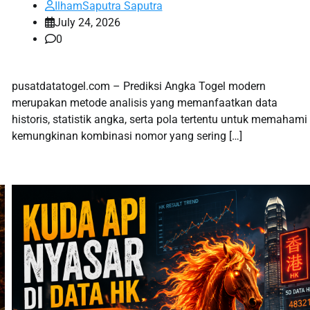
IlhamSaputra Saputra
July 24, 2026
0
pusatdatatogel.com – Prediksi Angka Togel modern
merupakan metode analisis yang memanfaatkan data
historis, statistik angka, serta pola tertentu untuk memahami
kemungkinan kombinasi nomor yang sering […]