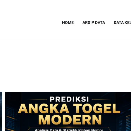
HOME
ARSIP DATA
DATA KE