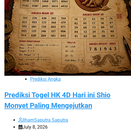
Prediksi Angka
Prediksi Togel HK 4D Hari ini Shio
Monyet Paling Mengejutkan
IlhamSaputra Saputra
July 8, 2026